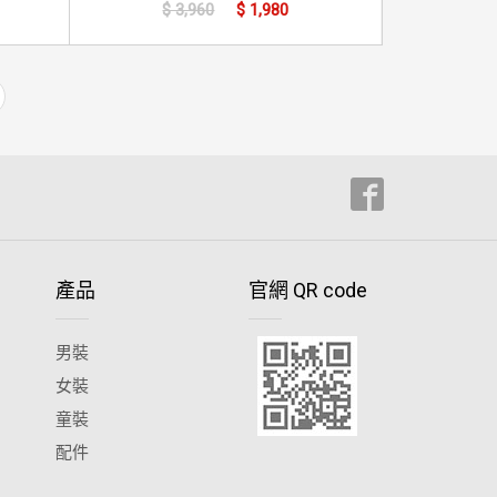
$ 3,960
$ 1,980
產品
官網 QR code
男裝
女裝
童裝
配件