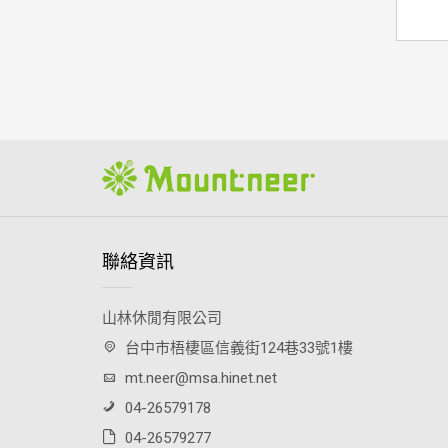
聯絡資訊
山林休閒有限公司
台中市梧棲區信義街124巷33號1樓
mt.neer@msa.hinet.net
04-26579178
04-26579277