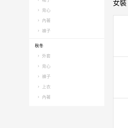
裙子
女裝
背心
內著
褲子
秋冬
外套
背心
褲子
上衣
內著