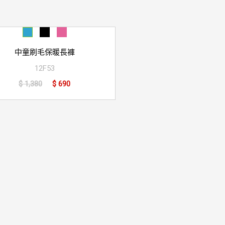
中童刷毛保暖長褲
12F53
$ 1,380
$ 690