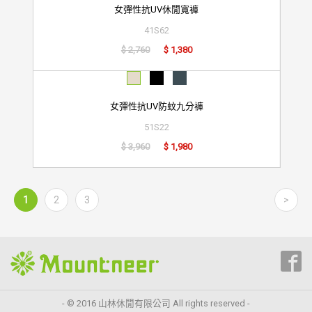
女彈性抗UV休閒寬褲
41S62
$ 2,760
$ 1,380
女彈性抗UV防蚊九分褲
51S22
$ 3,960
$ 1,980
1
2
3
>
- © 2016 山林休閒有限公司 All rights reserved -