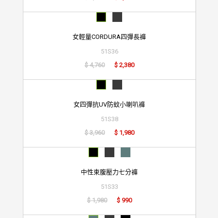
女輕量CORDURA四彈長褲
51S36
$ 4,760
$ 2,380
女四彈抗UV防蚊小喇叭褲
51S38
$ 3,960
$ 1,980
中性束腹壓力七分褲
51S33
$ 1,980
$ 990